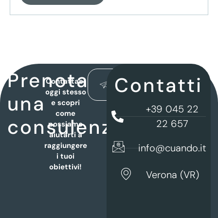
Prenota
Contatti
CONTATTACI
Contattaci
ADESSO
oggi stesso
una
e scopri
+39 045 22
come
consulenza
22 657
possiamo
aiutarti a
raggiungere
info@cuando.it
i tuoi
obiettivi!
Verona (VR)